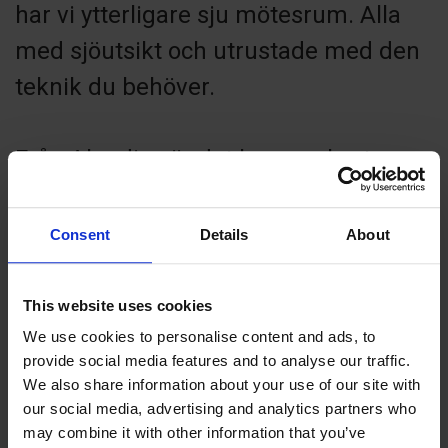
har vi ytterligare sju mötesrum. Alla
med sjöutsikt och utrustade med den
teknik du behöver.
Från Alandica är det bara en kort
promenad till stadens nöje, hotell och
aktiviteter. I ett större perspektiv
Consent
Details
About
befinner vi oss mitt emellan
Stockholm, Åbo, Helsingfors och St
This website uses cookies
Petersburg. Bra om du vill
We use cookies to personalise content and ads, to
provide social media features and to analyse our traffic.
sammanföra grupper från flera länder
We also share information about your use of our site with
kring Östersjön.
our social media, advertising and analytics partners who
may combine it with other information that you’ve