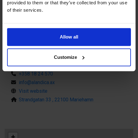
provided to them or that they’ve collected from your use
Välkommen till Alandica Kultur och
of their services.
Kongress!
Allow all
Customize
Contact info
+358 18 24 570
info@alandica.ax
Visit website
Strandgatan 33 , 22100 Mariehamn
+