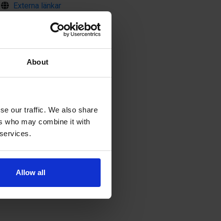
Externa länkar
Bärvägen 5 , 22140 Godby
About
se our traffic. We also share
ers who may combine it with
 services.
Allow all