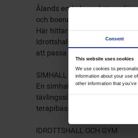
Ålands enda kompletta anläggn
och boende – allt i ett.
Här hittar du ett mångsidigt ut
Consent
Idrottshallen, simhallen, gym
att passa ung som gammal i gru
This website uses cookies
We use cookies to personalis
SIMHALL
information about your use of
other information that you’ve
En simhall som passar både f
tävlingssimning. I simhallen f
terapibassäng och bastu.
IDROTTSHALL OCH GYM