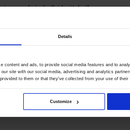
ing med simhall, idrottshall, gym
bud av aktiviteter för kropp och själ.
Details
met och vandrarhemmet är skapat för
pp eller enskilt.
e content and ads, to provide social media features and to analy
 our site with our social media, advertising and analytics partn
 provided to them or that they’ve collected from your use of their
ör motionssimning och
inns även en barnbassäng,
Customize