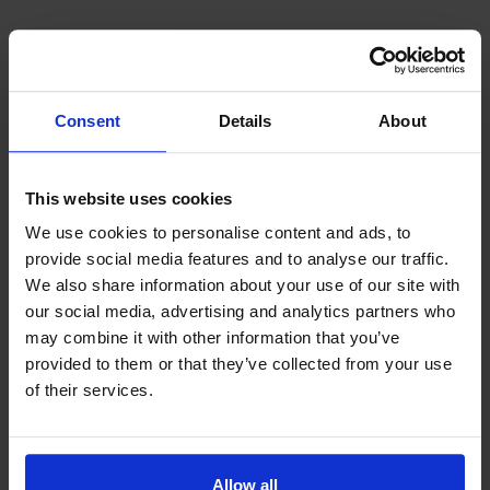
Contact info
Consent
Details
About
+358 18 25000
info@museum.ax
Visit website
This website uses cookies
Viktorsgränd 1, 22550 Vårdö
We use cookies to personalise content and ads, to
Price information
provide social media features and to analyse our traffic.
We also share information about your use of our site with
Vuxna: 2 €, barn 7–17 år, studerande och
our social media, advertising and analytics partners who
pensionärer: 1 €. Grupper över 10 personer –20 %
may combine it with other information that you’ve
rabatt om entrén betalas som en transaktion.
provided to them or that they’ve collected from your use
Resesäljare erhåller 20 % rabatt på entrépriset för
of their services.
grupper mot voucher.
FRI ENTRÉ TILL MUSEET (gäller ej evenemang): Barn
0−6 år, personliga assistenter, ledsagare med
Allow all