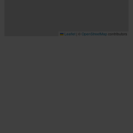
Leaflet
|
©
OpenStreetMap
contributors
Bra att veta
Bra att veta
Hållbarhet
Press och media
Kontakta oss