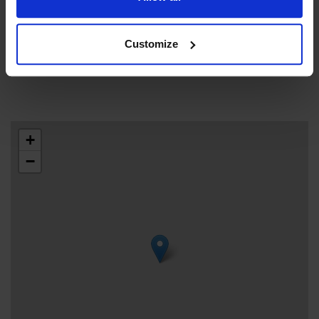
klient/elev/barn, gruppers guider och busschaufförer,
besökare som uppvisar ICOM-kort, ICOMOS-kort,
Finlands museiförbunds museikort eller presskort.
Customize
+
−