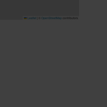
Leaflet
|
©
OpenStreetMap
contributors
B2B
Möten och konferenser
Travel trade
Cruise