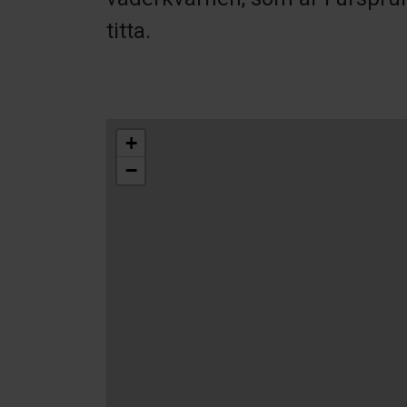
titta.
+
−