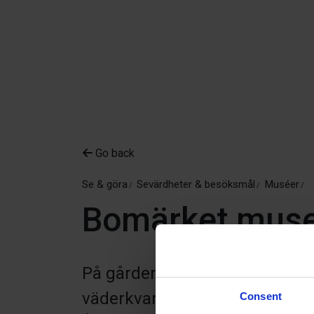
Go back
Se & göra
Sevärdheter & besöksmål
Muséer
Bomärket mus
På gården Cederbergs kan d
väderkvarn.
Consent