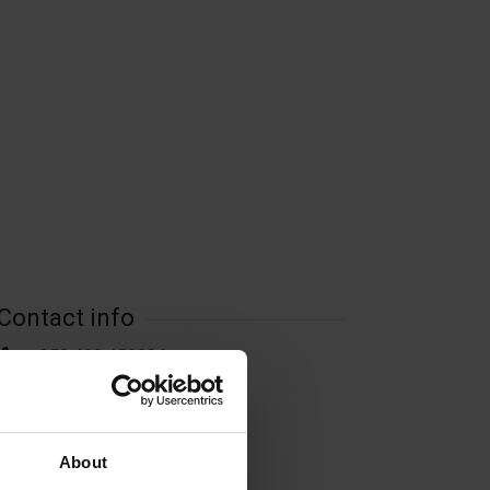
Contact info
+358 400 450004
gdahl@aland.net
Visit website
Ovanåker, 22320 Ödkarby
About