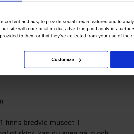
ta samling av åländska bomärken
pet enligt överenskommelse.
e content and ads, to provide social media features and to analy
 our site with our social media, advertising and analytics partn
 provided to them or that they’ve collected from your use of their
e lära dig mer om bomärken på
de samling som bl.a. visar:
Customize
på Åland
en
1 finns bredvid museet. I
gligt skick, kan du även gå in och