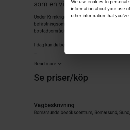
We use cookies to personalis
som en viktig utpost mot väste
information about your use of
other information that you’ve
Under Krimkriget år 1854 förstördes fästningen,
befästningsområde med imponerande visioner. U
bostadsområden och begravningsplatser.
I dag kan du besöka det historiskt intressanta
Bomarsunds besökscenter är öppet 2 maj - 31 a
Read more
Se priser/köp
Vägbeskrivning
Bomarsunds besökscentrum, Bomarsund, Sund,