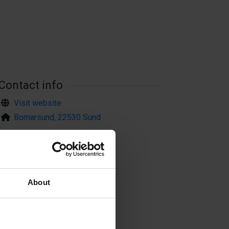
Contact info
Visit website
Bomarsund, 22530 Sund
About