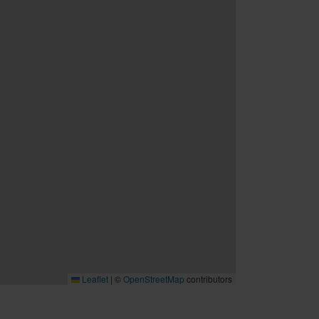
Leaflet
|
©
OpenStreetMap
contributors