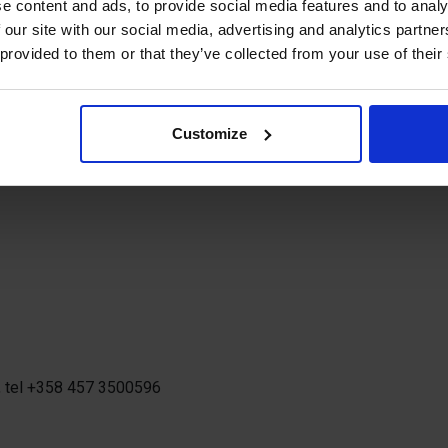
e content and ads, to provide social media features and to analy
r.
 our site with our social media, advertising and analytics partn
 provided to them or that they’ve collected from your use of their
 men än i dag vittnar lämningarna om ett storskaligt
tspridda i landskapet finns även spår från
Customize
 området och Bomarsundsruinerna året runt.
ugusti 2026, kl 10:00-17:00 dagligen.
 tel +358 457 3500596