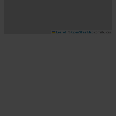
Leaflet
|
©
OpenStreetMap
contributors
Bra att veta
Bra att veta
Hållbarhet
Press och media
Kontakta oss