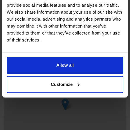
+358 18 43240
provide social media features and to analyse our traffic.
folkis@afhs.ax
We also share information about your use of our site with
Visit website
our social media, advertising and analytics partners who
Folkhögskolevägen 41 , 22310 Pålsböle
may combine it with other information that you’ve
provided to them or that they’ve collected from your use
of their services.
+
Allow all
−
Customize