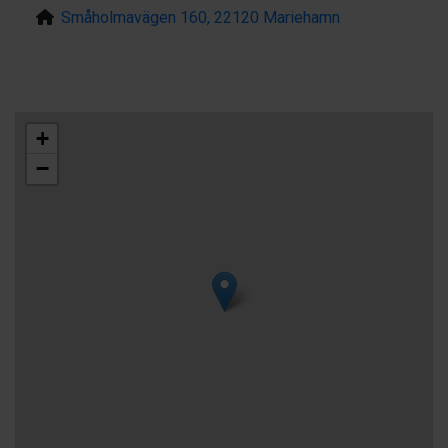
Småholmavägen 160, 22120 Mariehamn
+
−