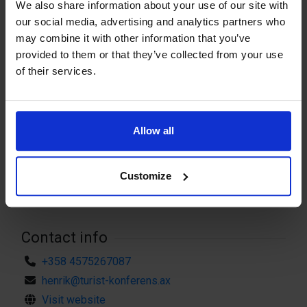
We also share information about your use of our site with
eine Konferenz mit 60 Gästen handelt,
our social media, advertising and analytics partners who
may combine it with other information that you’ve
so planen wir alles für Sie. Wenn Sie
provided to them or that they’ve collected from your use
mehr wissen möchten oder buchen
of their services.
wollen, so rufen Sie uns an. Wir geben
Ihnen hier einige Beispiele für unsere
Allow all
beliebten Pauschalmodelle.
Customize
Contact info
+358 4575267087
henrik@turist-konferens.ax
Visit website