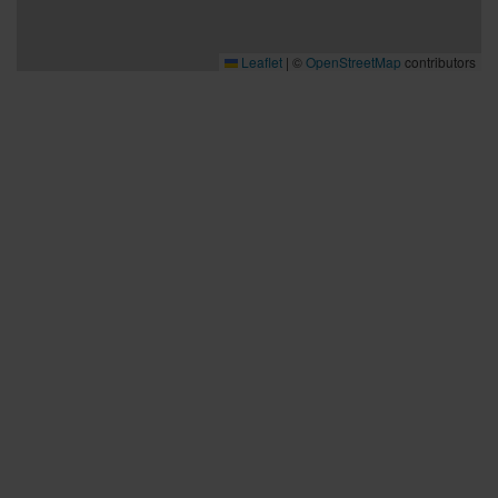
Leaflet
|
©
OpenStreetMap
contributors
Bra att veta
Bra att veta
Hållbarhet
Press och media
Kontakta oss
Planera din resa