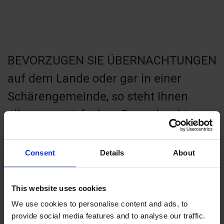
BEVORZUGEN SIE ÜBERNACHTUNGEN
auf dem Lande oder gar in einer
Schärengemeinde, so steht Ihnen
alles, vom einfachen Bungalow bis
zum Luxushotel zur Verfügung.
Consent
Details
About
This website uses cookies
UNGEACHTET OB ES SICH um eine
We use cookies to personalise content and ads, to
provide social media features and to analyse our traffic.
Golfpauschale für zwei Personen oder