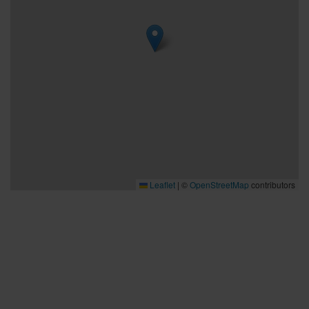
Leaflet
|
©
OpenStreetMap
contributors
Bra att veta