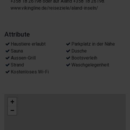
+358 18 26198 oder auf Åland +358 18 26198.
www.vikingline.de/reiseziele/aland-inseln/
Attribute
Haustiere erlaubt
Parkplatz in der Nähe
Sauna
Dusche
Aussen-Grill
Bootsverleih
Strand
Waschgelegenheit
Kostenloses Wi-Fi
+
−