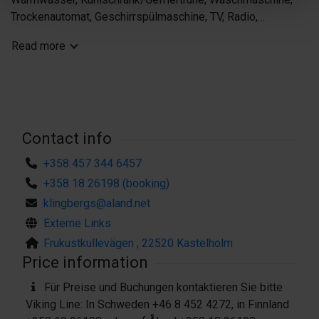
Trockenautomat, Geschirrspülmaschine, TV, Radio,
Staubsauger, Kaffeemaschine, Terrasse, Gartenmöbel, Grill,
Read more
Garten
BUNGALOWTYP 2
4 Personen, 42 m2, ansonsten die gleiche Ausstattung wie
Bungalowtyp 1, allerdings keine Sauna. Eine gemeinsame
Sauna befindet sich am Strand.
Contact info
+358 457 344 6457
+358 18 26198 (booking)
klingbergs@aland.net
Externe Links
Frukustkullevägen , 22520 Kastelholm
Price information
Für Preise und Buchungen kontaktieren Sie bitte
Viking Line: In Schweden +46 8 452 4272, in Finnland