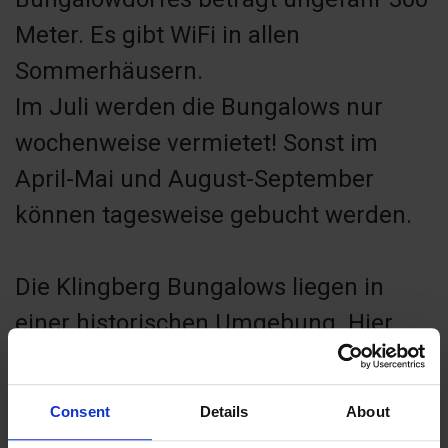
Meter. Es gibt WiFi in allen
Sommerhäusern.
Im Juli werden die Bungalows nur
wochenweise vermietet! Sonst im
April-Mai und August-September
können tagesweise gebucht werden.
Die Klingberg Bungalows liegen in
einer historischen Umgebung. Hier
spielten sich Intrigen und Dramen ab,
die heutige Fernsehsendungen zum
Consent
Details
About
erblassen bringen würden. In