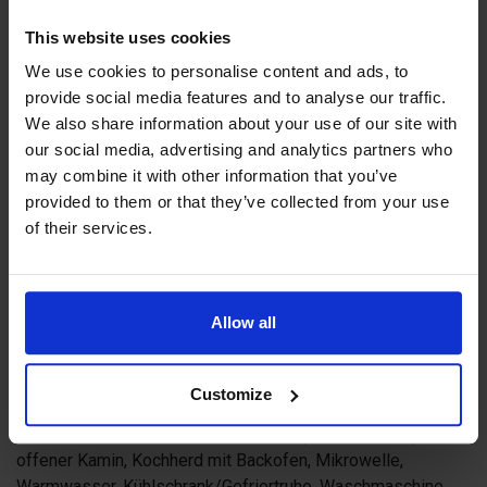
unmittelbarer Nähe der Bungalows
This website uses cookies
verlaufen schöne Wanderwege.
We use cookies to personalise content and ads, to
Machen Sie doch einen
provide social media features and to analyse our traffic.
We also share information about your use of our site with
Waldspaziergang auf dem alten und
our social media, advertising and analytics partners who
ehrwürdigen königlichen Jagdgelände
may combine it with other information that you’ve
provided to them or that they’ve collected from your use
oder einen Angelausflug. Es lohnt sich
of their services.
auch das nahe gelegene Schloss
Kastelholm und das Freilichtmuseum
Allow all
Jan Karlsgården zu besuchen.
BUNGALOWTYP 1
Customize
4 Personen, 49 m2, Küche/Aufenthaltsraum, 2
Schlafzimmer, Dusche, eigene Sauna (elektr. geheizt),
offener Kamin, Kochherd mit Backofen, Mikrowelle,
Warmwasser, Kühlschrank/Gefriertruhe, Waschmaschine,