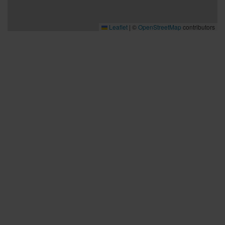
Leaflet
|
©
OpenStreetMap
contributors
Bra att veta
Bra att veta
Hållbarhet
Press och media
Kontakta oss
Planera din resa