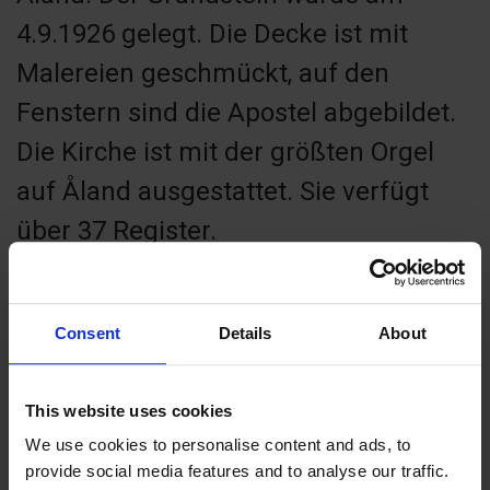
4.9.1926 gelegt. Die Decke ist mit
Malereien geschmückt, auf den
Fenstern sind die Apostel abgebildet.
Die Kirche ist mit der größten Orgel
auf Åland ausgestattet. Sie verfügt
über 37 Register.
Consent
Details
About
Contact info
This website uses cookies
+358 18 5360
mariehamns.forsamling@evl.fi
We use cookies to personalise content and ads, to
provide social media features and to analyse our traffic.
Visit website