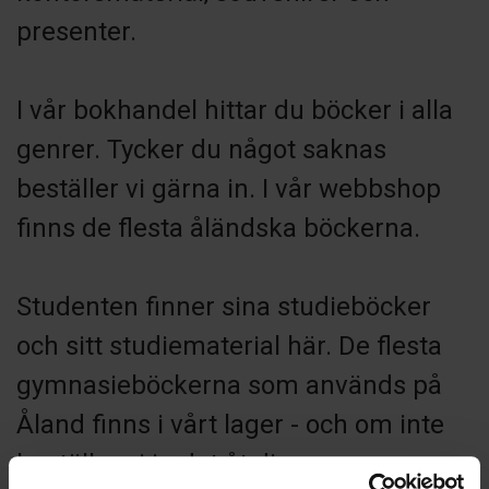
presenter.
I vår bokhandel hittar du böcker i alla
genrer. Tycker du något saknas
beställer vi gärna in. I vår webbshop
finns de flesta åländska böckerna.
Studenten finner sina studieböcker
och sitt studiematerial här. De flesta
gymnasieböckerna som används på
Åland finns i vårt lager - och om inte
beställer vi in det åt dig.