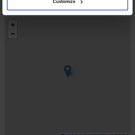
Customize
+
−
Leaflet
|
©
OpenStreetMap
contributors