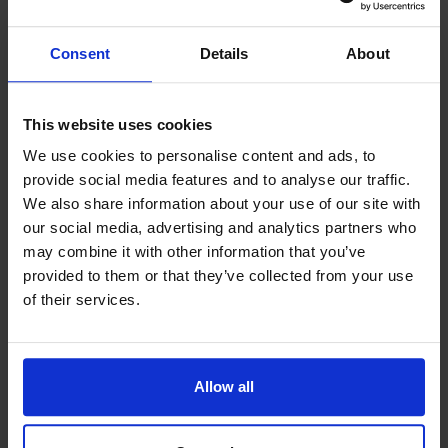
Dessutom säljer vi kartor, sjökort, spel,
Consent
Details
About
pussel, veckotidningar, pennor och en
massa andra saker som kan vara bra
This website uses cookies
och trevligt att ha!
We use cookies to personalise content and ads, to
provide social media features and to analyse our traffic.
We also share information about your use of our site with
our social media, advertising and analytics partners who
may combine it with other information that you’ve
provided to them or that they’ve collected from your use
Contact info
of their services.
+358 18 19745
bokhandel@mb.ax
Visit website
Allow all
Torggatan 14, 22100 Mariehamn