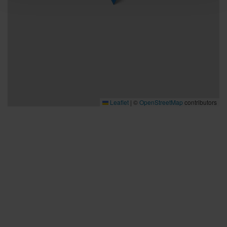
Leaflet
|
©
OpenStreetMap
contributors
Bra att veta
Bra att veta
Hållbarhet