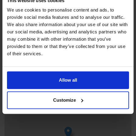
This website uses cookies
+358 18 25412
ÖPPET 2026:
We use cookies to personalise content and ads, to
Julia.Nyman@regeringen.ax
2.5 – 20.9 dagligen kl. 10–17
provide social media features and to analyse our traffic.
Visit website
We also share information about your use of our site with
our social media, advertising and analytics partners who
Externa länkar
may combine it with other information that you’ve
Sandmovägen 111, 22270 Eckerö
provided to them or that they’ve collected from your use
Julia Nyman
of their services.
Allow all
+
−
Customize