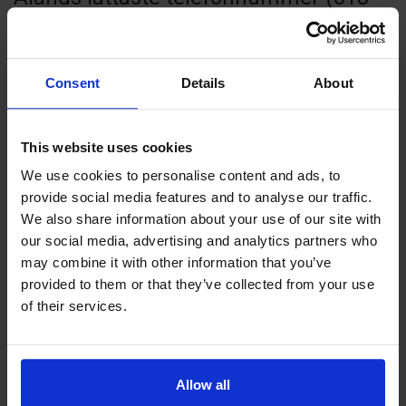
12345), gott om parkeringsplatser vid
Adlon och generösa
Consent
Details
About
öppethållningstider (öppet alla dagar
om året förutom julafton, juldagen
This website uses cookies
samt nyårsafton) gör det enkelt att
We use cookies to personalise content and ads, to
stilla pizza-suget hos oss.
provide social media features and to analyse our traffic.
We also share information about your use of our site with
our social media, advertising and analytics partners who
Hos oss kan du se idrottsevenemang
may combine it with other information that you’ve
provided to them or that they’ve collected from your use
och toppmatcher i olika sporter på
of their services.
storbilds-TV, håll utkik på Twitter eller
Facebook samt här på hemsidan vilka
matcher som gäller. Finns det
Allow all