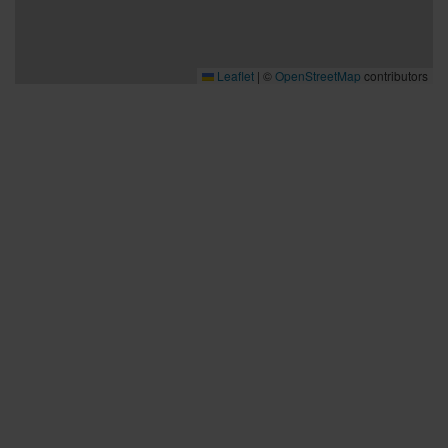
Leaflet
|
©
OpenStreetMap
contributors
Bra att veta
Bra att veta
Hållbarhet
Press och media
Kontakta oss
Planera din resa