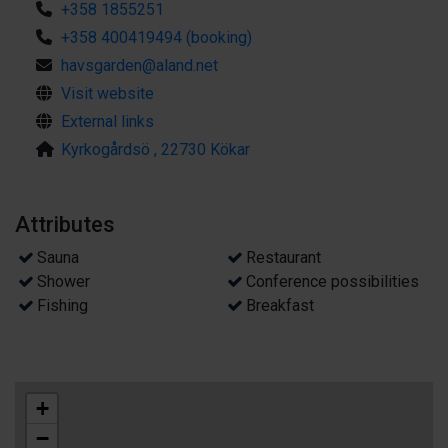
+358 1855251
+358 400419494 (booking)
havsgarden@aland.net
Visit website
External links
Kyrkogårdsö , 22730 Kökar
Attributes
Sauna
Restaurant
Shower
Conference possibilities
Fishing
Breakfast
+
−