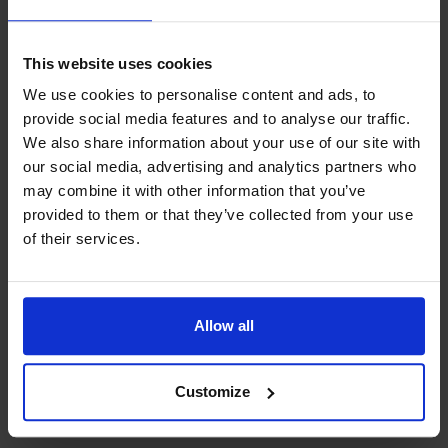
karga berg och vackra klippor.
This website uses cookies
Här på Kyrkogårdsö har mycket hänt
We use cookies to personalise content and ads, to
provide social media features and to analyse our traffic.
under de gångna åren - alltifrån
We also share information about your use of our site with
officiella ”statsbesök” såsom
our social media, advertising and analytics partners who
may combine it with other information that you’ve
fisketurer med Finlands president
provided to them or that they’ve collected from your use
Kekkonen till historier vi inte kan
of their services.
berätta om här, men när du kommer
hit berättar Markus mer än gärna om
Allow all
allt som hänt och lite till….
Customize