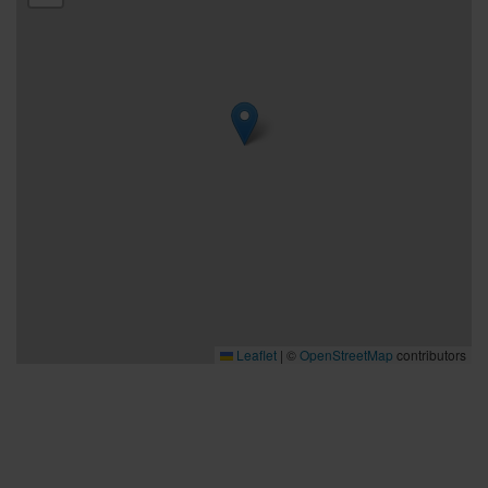
Leaflet
|
©
OpenStreetMap
contributors
Bra att veta