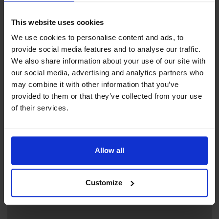
This website uses cookies
We use cookies to personalise content and ads, to
provide social media features and to analyse our traffic.
We also share information about your use of our site with
Contact info
our social media, advertising and analytics partners who
+358 18 5360
may combine it with other information that you’ve
mariehamns.forsamling@evl.fi
provided to them or that they’ve collected from your use
of their services.
Visit website
Hindersböle, 22100 Mariehamn
Allow all
+
Customize
−