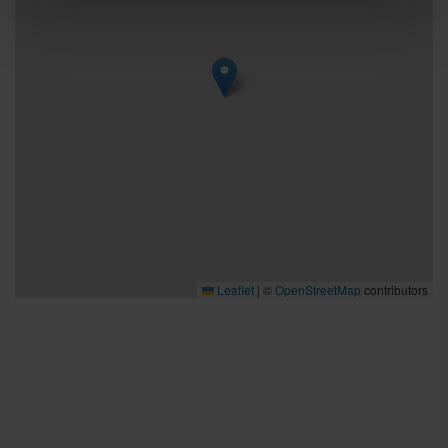
Leaflet
|
©
OpenStreetMap
contributors
Bra att veta