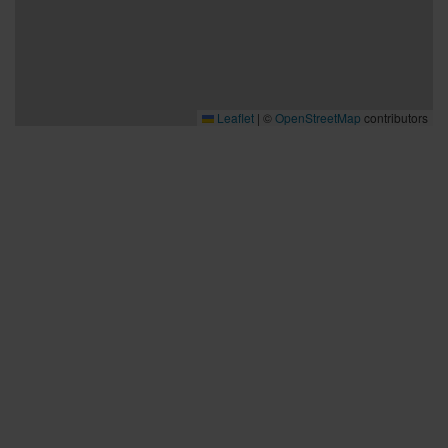
Leaflet
|
©
OpenStreetMap
contributors
Bra att veta
Bra att veta
Hållbarhet
Press och media
Kontakta oss