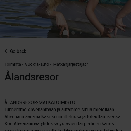
Go back
Toiminta
Vuokra-auto
Matkanjärjestäjät
Ålandsresor
ÅLANDSRESOR-MATKATOIMISTO
Tunnemme Ahvenanmaan ja autamme sinua mielellään
Ahvenanmaan-matkasi suunnittelussa ja toteuttamisessa.
Koe Ahvenanmaa yhdessä ystävien tai perheen kanss
saaristossa, maaseudulla tai Maarianhaminassa. Lyhyiden