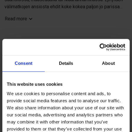
välimatkojen ansiosta ehdit koke kokea paljon jo parissa
päivässä. Tervetuloa!
Read more
Monipuolisia matkapaketteja:
-Mökkiloma
-Hemmutteluloma hotellissa
-Kalastus
-Golf
Contact info
-Pyörä-, moottoripyörä- ja autopaketit, koe Ahvenanmaan
Consent
Details
About
info@alandsresor.fi
rengastie
Visit website
-ryhmämatkat
Blomstringevägen 12, 22150 Jomala
-Urheilumatkat, turnaukset ja harjoitusleirit
This website uses cookies
-Konferenssit ja kokoukset
We use cookies to personalise content and ads, to
provide social media features and to analyse our traffic.
We also share information about your use of our site with
our social media, advertising and analytics partners who
+
may combine it with other information that you’ve
−
provided to them or that they’ve collected from your use