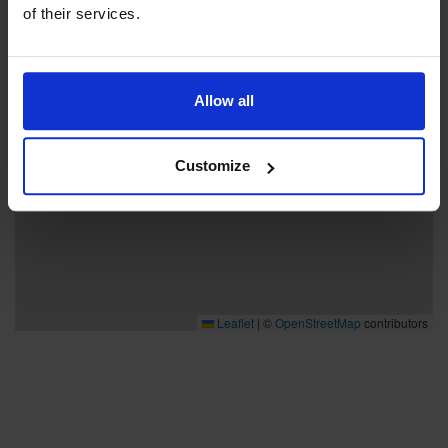
of their services.
Allow all
Customize
Leaflet
|
©
OpenStreetMap
contributors
Bra att veta