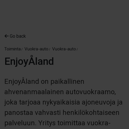
Go back
Toiminta
Vuokra-auto
Vuokra-auto
EnjoyÅland
EnjoyÅland on paikallinen
ahvenanmaalainen autovuokraamo,
joka tarjoaa nykyaikaisia ajoneuvoja ja
panostaa vahvasti henkilökohtaiseen
palveluun. Yritys toimittaa vuokra-