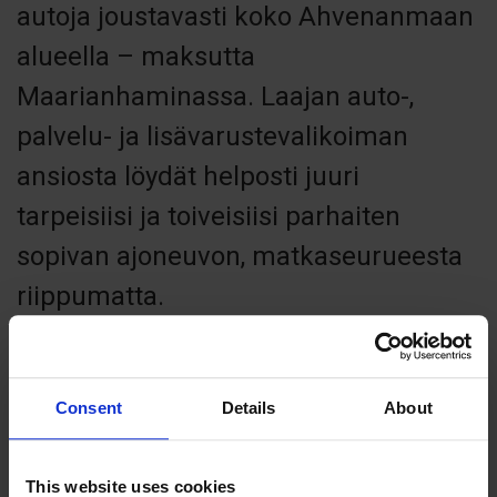
autoja joustavasti koko Ahvenanmaan
alueella – maksutta
Maarianhaminassa. Laajan auto-,
palvelu- ja lisävarustevalikoiman
ansiosta löydät helposti juuri
tarpeisiisi ja toiveisiisi parhaiten
sopivan ajoneuvon, matkaseurueesta
riippumatta.
Consent
Details
About
Contact info
+ 358 40 6256950
This website uses cookies