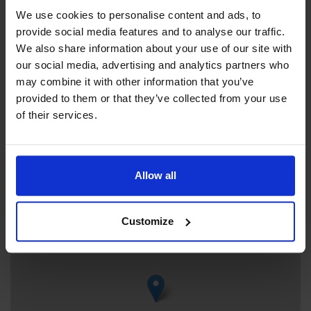
Visit website
We use cookies to personalise content and ads, to
Blomstringevägen 12, 22150 Jomala
provide social media features and to analyse our traffic.
We also share information about your use of our site with
our social media, advertising and analytics partners who
may combine it with other information that you’ve
provided to them or that they’ve collected from your use
Suunnat
of their services.
https://www.enjoyaland.com/ tel +358 40 6256950
Allow all
+
−
Customize