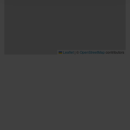
Leaflet
|
©
OpenStreetMap
contributors
Bra att veta
Bra att veta
Hållbarhet
Press och media