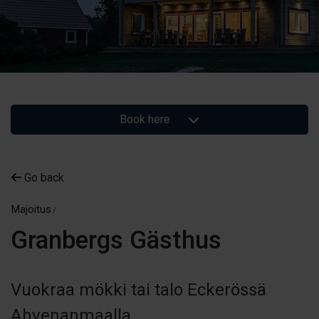
Book here
Go back
Majoitus
Granbergs Gästhus
Vuokraa mökki tai talo Eckerössä
Ahvenanmaalla.