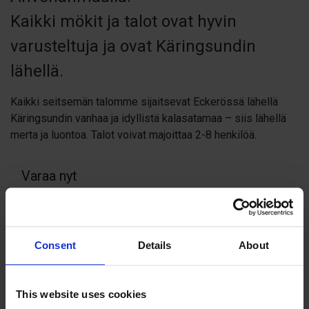
Kaikki mökit ja talot ovat hyvin
varusteltuja ja ovat Käringsundin
lähellä.
Kaikki seitsemän talomme sijaitsevat Eckerössä lähellä
Käringsundin vanhaa ja idyllistä kalasatamaa – siis lähellä
merta ja luontoa. Talot voivat majoittaa 2-8 henkilöä.
Varaa nyt
Book here
Consent
Details
About
Contact info
This website uses cookies
info@granbergs.ax