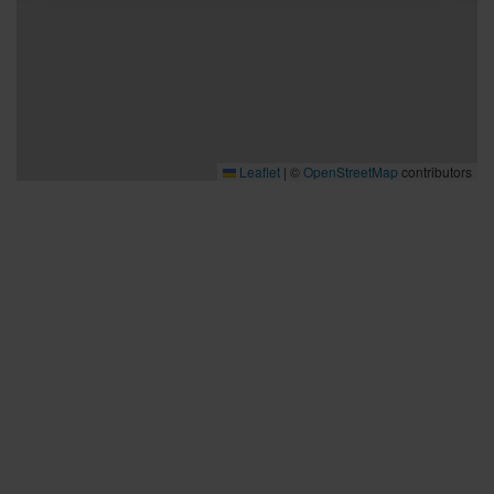
Leaflet
|
©
OpenStreetMap
contributors
Bra att veta
Bra att veta
Hållbarhet
Press och media