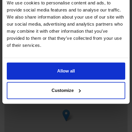
We use cookies to personalise content and ads, to
Alebovägen 16, 22270 Eckerö
provide social media features and to analyse our traffic.
We also share information about your use of our site with
our social media, advertising and analytics partners who
Ominaisuudet
may combine it with other information that you’ve
provided to them or that they’ve collected from your use
Lemmikkieläimet sallittu
of their services.
+
Allow all
−
Customize