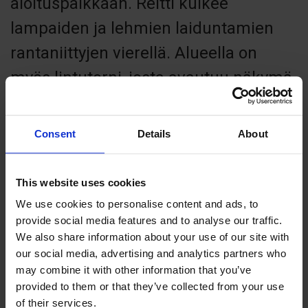
aloituspaikkaan. Reitti kulkee
lampaiden ja lehmien laiduntamien
rantaniittyjen vierellä. Alueella on
myös lintutorni, josta avautuu näkymä
merenselän yli Kökariin. Linnusto on
rikas ja alueella pesii merikotkia.
Consent
Details
About
Nauti luonnosta! Ota muistoksi vain
This website uses cookies
valokuvia, jätä vain jalanjälkesi.
We use cookies to personalise content and ads, to
provide social media features and to analyse our traffic.
We also share information about your use of our site with
Pituus: 4 km
our social media, advertising and analytics partners who
Sijainti: Föglö
may combine it with other information that you’ve
Maasto: Keskivaikea, vaihteleva maasto, kallioita ja metsää.
provided to them or that they’ve collected from your use
Opasteet: Valkopäiset tolpat ja valkoiset kivet.
of their services.