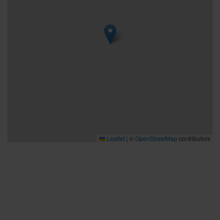
Leaflet
|
©
OpenStreetMap
contributors
Bra att veta