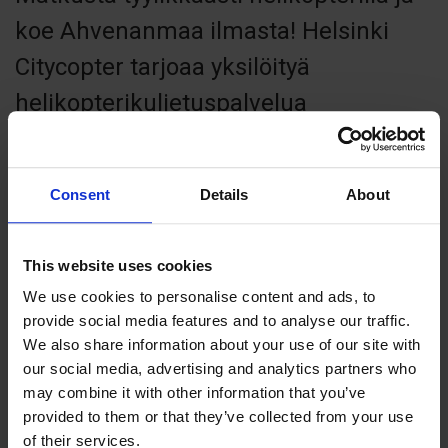
koe Ahvenanmaa ilmasta! Helsinki
Citycopter tarjoaa yksilöityä
helikopterikuljetuspalvelua
moderneilla helikoptereilla sekä suoria
reittilentoja Helsingin ja
Consent
Details
About
Maarianhaminan välillä. Helikopterilla
pääset vaivattomasti haluamaasi
This website uses cookies
kohteeseen oman aikataulusi mukaan
We use cookies to personalise content and ads, to
- myös matkasi lähtöpiste voi olla
provide social media features and to analyse our traffic.
We also share information about your use of our site with
muualla kuin lentokentällä,
our social media, advertising and analytics partners who
esimerkiksi kaupunkikeskustan
may combine it with other information that you’ve
provided to them or that they’ve collected from your use
laskeutumispaikalla tai jopa
of their services.