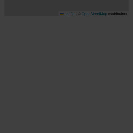
ketään edessä.
- Älä heitä, jos kiekko on vaarassa osua lähistöllä oleviin
Leaflet
|
©
OpenStreetMap
contributors
ihmisiin tai eläimiin.
Bra att veta
Bra att veta
Hållbarhet
Press och media
Kontakta oss
Planera din resa