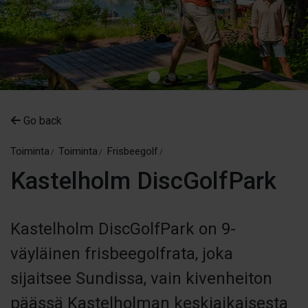
Go back
Toiminta
Toiminta
Frisbeegolf
Kastelholm DiscGolfPark
Kastelholm DiscGolfPark on 9-
väyläinen frisbeegolfrata, joka
sijaitsee Sundissa, vain kivenheiton
päässä Kastelholman keskiaikaisesta