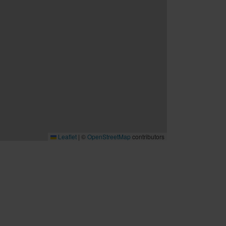
Leaflet
|
©
OpenStreetMap
contributors
B2B