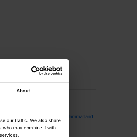
Contact info
About
+358 18364527
Visit website
Skarpnåtövägen 12, 22240 Hammarland
se our traffic. We also share
ers who may combine it with
 services.