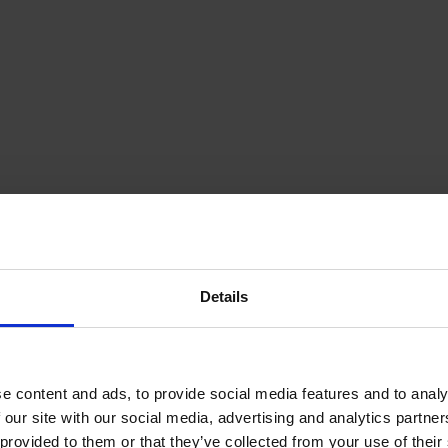
n i Hammarland
Details
nd ligger den här fullstora
e content and ads, to provide social media features and to analy
 our site with our social media, advertising and analytics partn
från planen finns omklädningsrum
 provided to them or that they’ve collected from your use of their