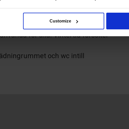
Customize
3*26 meter konstgräs och belysning.
använda för alla. Vintertid försöker
dningrummet och wc intill