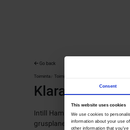
Go back
Toiminta
Toiminta
Urheilu & kuntoilu
Klaras sandpla
Consent
This website uses cookies
Intill Hammarvallen i Hammarla
We use cookies to personalis
information about your use of
grusplanen. Cirka 400 meter 
other information that you’ve