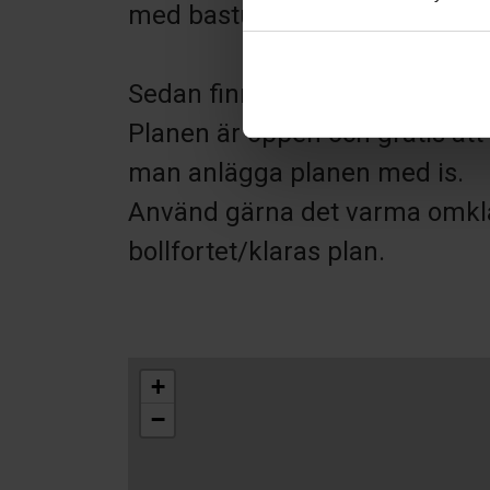
med bastu samt klubbhus.
Sedan finns även fortet med 1
Planen är öppen och gratis att 
man anlägga planen med is.
Använd gärna det varma omklä
bollfortet/klaras plan.
+
−