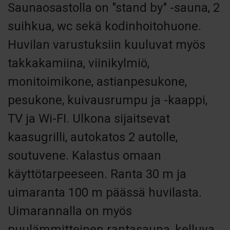
Saunaosastolla on "stand by" -sauna, 2
suihkua, wc sekä kodinhoitohuone.
Huvilan varustuksiin kuuluvat myös
takkakamiina, viinikylmiö,
monitoimikone, astianpesukone,
pesukone, kuivausrumpu ja -kaappi,
TV ja Wi-FI. Ulkona sijaitsevat
kaasugrilli, autokatos 2 autolle,
soutuvene. Kalastus omaan
käyttötarpeeseen. Ranta 30 m ja
uimaranta 100 m päässä huvilasta.
Uimarannalla on myös
puulämmitteinen rantasauna, kelluva