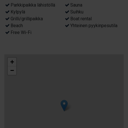
Parkkipaikka lähistöllä
Sauna
Kylpylä
Suihku
Grilli/grillipaikka
Boat rental
Beach
Yhteinen pyykinpesutila
Free Wi-Fi
+
−