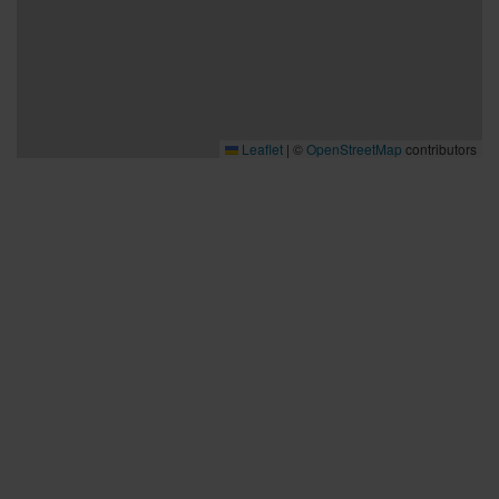
Leaflet
|
©
OpenStreetMap
contributors
Bra att veta
Bra att veta
Hållbarhet
Press och media
Kontakta oss