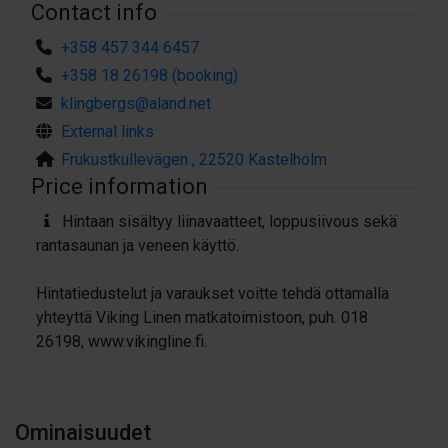
Contact info
+358 457 344 6457
+358 18 26198 (booking)
klingbergs@aland.net
External links
Frukustkullevägen , 22520 Kastelholm
Price information
Hintaan sisältyy liinavaatteet, loppusiivous sekä
rantasaunan ja veneen käyttö.
Hintatiedustelut ja varaukset voitte tehdä ottamalla
yhteyttä Viking Linen matkatoimistoon, puh. 018
26198, www.vikingline.fi.
Ominaisuudet