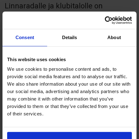
Linnaradalle ja klubitalolle on
mökeiltämme matkaa noin 2 km.
Meillä heräät linnunlauluun, aamun
Consent
Details
About
rauhasta nauttien. Mökkimme
sijaitsevat etäällä asutuksesta ja
This website uses cookies
sopivat erinomaisesti lomaileville
We use cookies to personalise content and ads, to
lapsiperheille, jotka haluavat nauttia
provide social media features and to analyse our traffic.
auringosta ja uimisesta.
We also share information about your use of our site with
our social media, advertising and analytics partners who
may combine it with other information that you’ve
Klingbergin mökit sijaitsevat
provided to them or that they’ve collected from your use
of their services.
historiallisella alueella. Täällä on
vuosisatojen kuluessa nähty