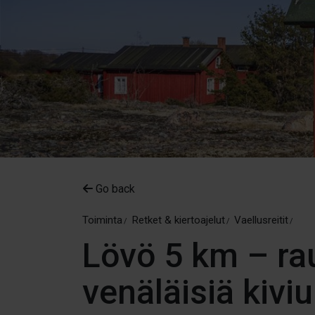
Go back
Toiminta
Retket & kiertoajelut
Vaellusreitit
Lövö 5 km – ra
venäläisiä kivi