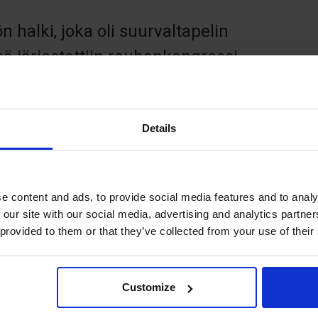
ön halki, joka oli suurvaltapelin
 järjestettiin rauhankongressi
n ja tsaari Pietari Suuren Venäjän
urta Pohjan sotaa oli sodittu jo 18
Details
iin kongressia varten Ahvenanmaan
i osista. Kaikki talot on sittemmin
siirtolohkare, joka toimi
e content and ads, to provide social media features and to analy
in rajapyykkinä.
 our site with our social media, advertising and analytics partn
 provided to them or that they’ve collected from your use of their
en vierellä sekä koivu- ja
ella on myös venäläisten kiviuunien
Customize
tutorni. Meriveden ollessa matalalla