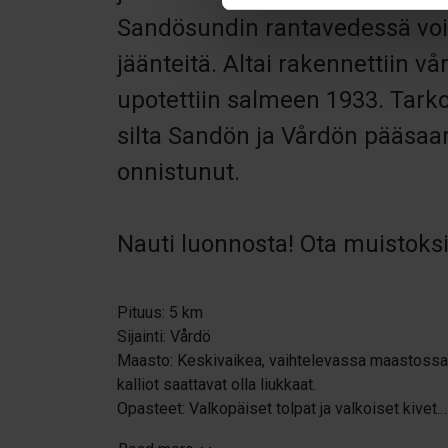
Sandösundin rantavedessä voi 
jäänteitä. Altai rakennettiin vå
upotettiin salmeen 1933. Tarko
silta Sandön ja Vårdön pääsaaren
onnistunut.
Nauti luonnosta! Ota muistoksi 
Pituus: 5 km
Sijainti: Vårdö
Maasto: Keskivaikea, vaihtelevassa maastossa k
kalliot saattavat olla liukkaat.
Opasteet: Valkopäiset tolpat ja valkoiset kivet.