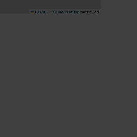
Leaflet
|
©
OpenStreetMap
contributors
B2B
Möten och konferenser
Travel trade
Cruise