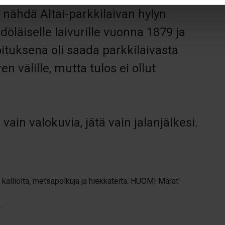
nähdä Altai-parkkilaivan hylyn
rdöläiselle laivurille vuonna 1879 ja
ituksena oli saada parkkilaivasta
 välille, mutta tulos ei ollut
vain valokuvia, jätä vain jalanjälkesi.
allioita, metsäpolkuja ja hiekkateitä. HUOM! Märät