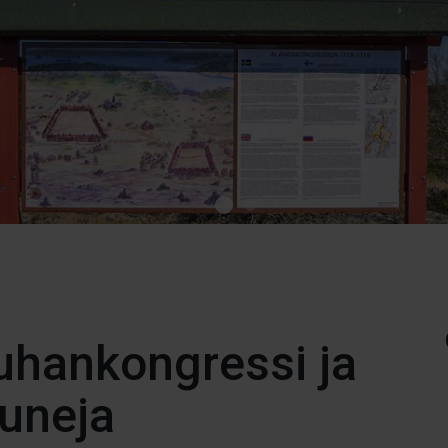
uhankongressi ja
uuneja