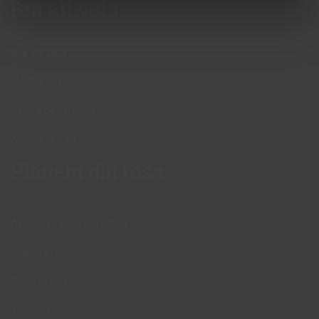
Bra att veta
Sisäänkirjautuminen klo 15.00 alkaen, uloskirjautuminen
viimeistään klo 12.00.
Jos loppusiivous on tilattu, uloskirjautuminen klo 11.00.
Bra att veta
Hållbarhet
Press och media
Kontakta oss
Planera din resa
Aktuell reseinformation
Planera resan
Boka resan
Tillgänglighet