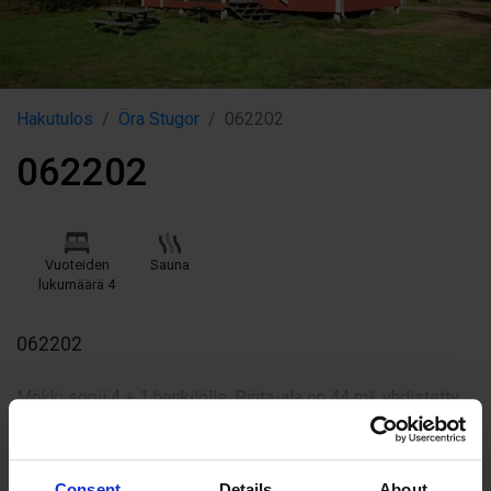
Hakutulos
Öra Stugor
062202
062202
Vuoteiden
Sauna
lukumäärä 4
062202
Mökki sopii 4 + 1 henkilölle. Pinta-ala on 44 m², yhdistetty
olohuone/keittiö (vuodesohva), 2 makuuhuonetta (2 erillistä
Näytä enemmän
vuodetta/huone), suihku, wc, oma sähkösauna.
Keittiövarustus: Sähköliesi, mikroaaltouuni, jääkaappi,
Consent
Details
About