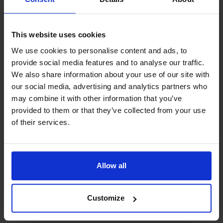
AMENITIES
pakastin, kahvinkeitin, leivänpaahdin.
Muut varusteet: Sähkölämmitys, takka, radio, tv,
ulkokalusteet, grilli.
This website uses cookies
Kapasiteetti
Vuoteiden lukumäärä:
4
We use cookies to personalise content and ads, to
Lisäpalvelut varattavissa: veneet ja moottorit, loppusiivous.
provide social media features and to analyse our traffic.
Wi-Fi vastaanotossa.
We also share information about your use of our site with
Muut tilat: huoltorakennus, jossa sauna, kolikkosuihku,
our social media, advertising and analytics partners who
Tilat/palvelut
pesukone, kuivausrumpu. Kalansavustin, leikkipaikka.
may combine it with other information that you’ve
Sauna
Maatilaympäristö.
provided to them or that they’ve collected from your use
Sesonkiaikana (vk 28–32) soutuvene sisältyy hintaan.
of their services.
Etäisyydet: Eckerö Linjenin satama 10 km, Maarianhamina
24 km, bussipysäkki 600 m, kauppa 4 km, naapuri 40 m,
ranta 50–60 m, uintipaikka 100–250 m, golfkenttä 5 km.
Allow all
Lemmikkieläimet eivät ole sallittuja!
Customize
Lakanat ja pyyhkeet sisältyvät hintaan.