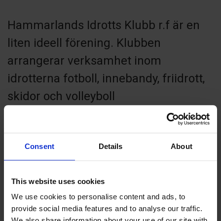
Hammarlands Idrotts Klubb r.f är en
liten ideell förening. Klubben
arrangerar verksamhet inom
idrotterna fotboll, innebandy, friidrott,
skidor och volleyboll
Consent
Details
About
Contact info
+358 18364527
This website uses cookies
hik@aland.net
We use cookies to personalise content and ads, to
Visit website
provide social media features and to analyse our traffic.
Skarpnåtövägen 21, 22240 Hammarland
We also share information about your use of our site with