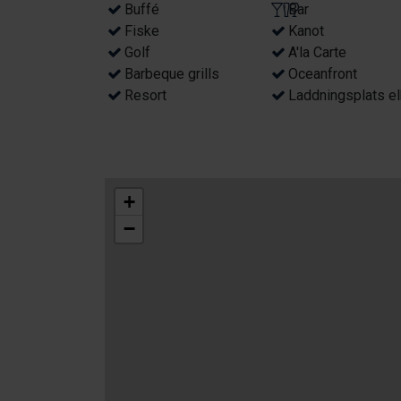
Buffé
Bar
Fiske
Kanot
Golf
A'la Carte
Barbeque grills
Oceanfront
Resort
Laddningsplats el
+
−