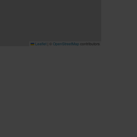
Leaflet
|
©
OpenStreetMap
contributors
B2B
Möten och konferenser
Travel trade
Cruise