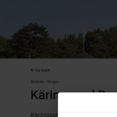
Go back
Boende
Stugor
Käringsund Res
Käringsund är en idyllisk skär