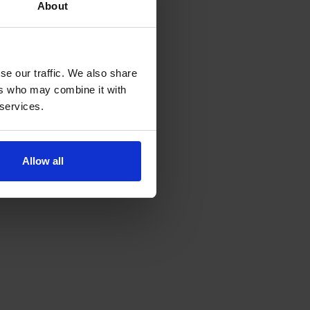
About
se our traffic. We also share
ers who may combine it with
 services.
Allow all