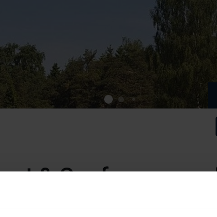
ort & Conference
gårdsby på Ålands västkust i Eckerö.