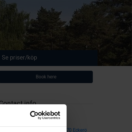
Se priser/köp
Book here
Contact info
info@karingsund.ax
Visit website
Käringsundsvägen 194, 222 70 Eckerö