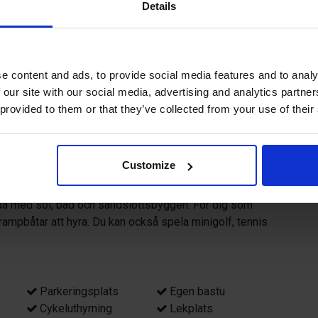
Details
ett av Östersjöns vackraste landskap
 i raden av grå sjöbodar i
 att regissören Olle Hellbom
e content and ads, to provide social media features and to analy
 our site with our social media, advertising and analytics partn
ens älskade TV-serie ”Vi på
 provided to them or that they’ve collected from your use of their
rangen lockar med smakupplevelser från säsongens
Customize
å ta ett dopp i det salta vattnet, bada i vår uppvärmda
den veduppvärmda badtunnan på strandkanten. Vår egna och
llda med sol, bad och sandslottsbyggen. För dig som
trampbåtar att hyra. Du kan också spela minigolf, tennis
Parkeringsplats
Egen bastu
Cykeluthyrning
Lekplats