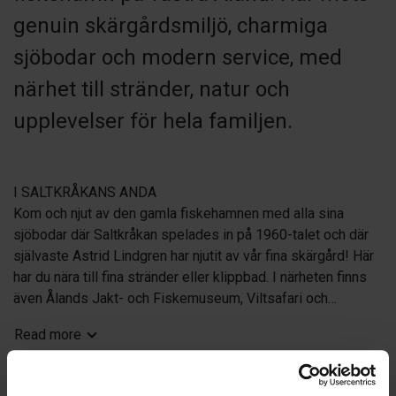
genuin skärgårdsmiljö, charmiga
sjöbodar och modern service, med
närhet till stränder, natur och
upplevelser för hela familjen.
I SALTKRÅKANS ANDA
Kom och njut av den gamla fiskehamnen med alla sina
sjöbodar där Saltkråkan spelades in på 1960-talet och där
självaste Astrid Lindgren har njutit av vår fina skärgård! Här
har du nära till fina stränder eller klippbad. I närheten finns
även Ålands Jakt- och Fiskemuseum, Viltsafari och
Leklandet att roa sig med under ditt besök!
Read more
Vi erbjuder också turer ut till Märkets fyr, beläget på en liten
holme mitt på gränsen mellan Sverige och Finland!