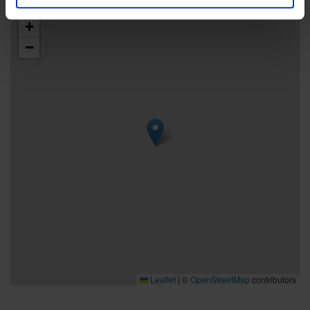
gastropubbodegan. Att dricka finns olika sorters både öl, vin
+
och cider, läsk och såklart te och kaffe. Vi erbjuder också
fika med hembakta godsaker, glass och mjukglass. Här har
−
vi även vårt gästhamnskontor.
Leaflet
|
©
OpenStreetMap
contributors