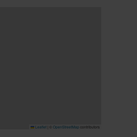
Leaflet
|
©
OpenStreetMap
contributors