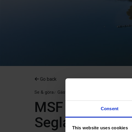
Go back
Se & göra
Gästhamnar
MSF – Marieh
Consent
Seglarförening
This website uses cookies