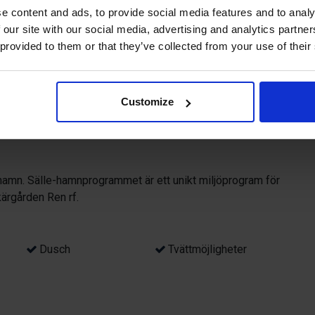
e content and ads, to provide social media features and to analy
 gästhamn med cirka 300 båtplatser.
 our site with our social media, advertising and analytics partn
 provided to them or that they’ve collected from your use of their
arter från hjärtat av Mariehamn och
ard för sina båtgäster.
Customize
glass och annat gott. Här finns också en lekpark för de
strand, badhuset Mariebad, Sjökvarteret, restauranger,
amn. Sälle-hamnprogrammet är ett unikt miljöprogram för
ärgården Ren rf.
Dusch
Tvättmöjligheter