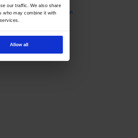
Visit website
se our traffic. We also share
Österhamn, 22100 Mariehamn
ers who may combine it with
 services.
Allow all