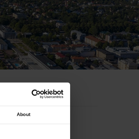
Contact info
About
+358 18 19979
+358 408677760 (booking)
msfgasthamn@aland.net