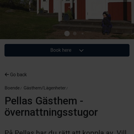
Book here
Go back
Boende
Gästhem/Lägenheter
Pellas Gästhem -
övernattningsstugor
På Pellas har du rätt att koppla av. Vill