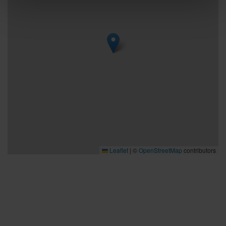
Leaflet
|
©
OpenStreetMap
contributors
Bra att veta