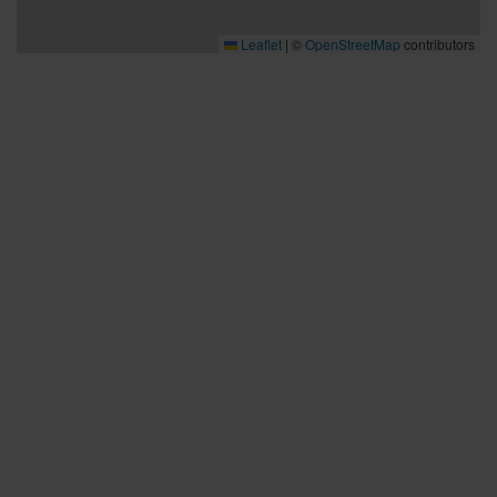
Leaflet
|
©
OpenStreetMap
contributors
Bra att veta
Bra att veta
Hållbarhet
Press och media
Kontakta oss
Planera din resa