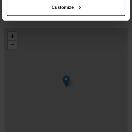
Green Key
Gratis Wi-Fi
Customize
+
−