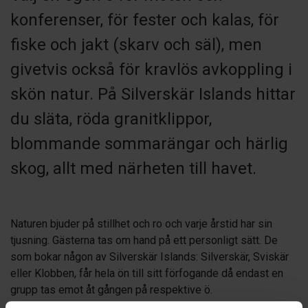
konferenser, för fester och kalas, för
fiske och jakt (skarv och säl), men
givetvis också för kravlös avkoppling i
skön natur. På Silverskär Islands hittar
du släta, röda granitklippor,
blommande sommarängar och härlig
skog, allt med närheten till havet.
Naturen bjuder på stillhet och ro och varje årstid har sin
tjusning. Gästerna tas om hand på ett personligt sätt. De
som bokar någon av Silverskär Islands: Silverskär, Sviskär
eller Klobben, får hela ön till sitt förfogande då endast en
grupp tas emot åt gången på respektive ö.