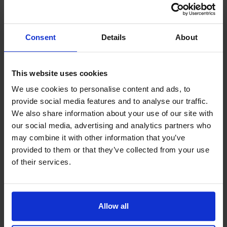
TRADITION I NY KOSTYM
Read more
Silverskärs hjärta är ett fiskarhem där invånarna levde ett
enkelt skärgårdsliv fram till 1950-talet. De hus, som byggts
Consent
Details
About
senare, smälter in i den genuina miljön, men uppfyller våra
moderna krav.
This website uses cookies
Välkomna till Silverskär - en pärla i havet! På Sviskär väljer
Contact info
We use cookies to personalise content and ads, to
man att leva eremitliv med bekvämlighet och på Klobben får
provide social media features and to analyse our traffic.
+358 18 525565
ni återuppleva känslan av att leva nära havet i gemenskap,
We also share information about your use of our site with
info@silverskar.ax
på det som havet ger!
our social media, advertising and analytics partners who
Visit website
may combine it with other information that you’ve
Externa länkar
provided to them or that they’ve collected from your use
of their services.
Egenskaper
Egen bastu
Restaurang
Allow all
Dusch
Konferensmöjligheter
Fiske
Frukost