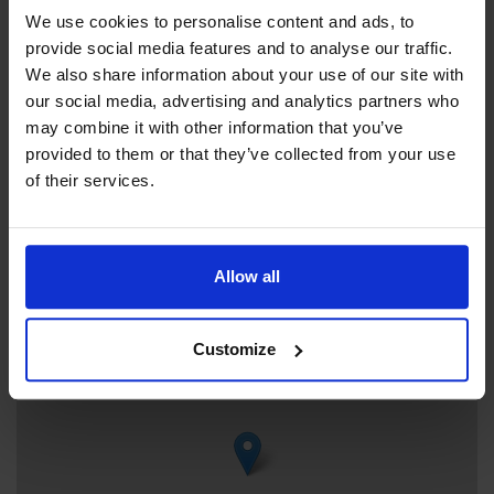
år tidigare. Rummen med de handmålade tapeterna är
We use cookies to personalise content and ads, to
+358 457 313 4012
återskapade och huset möblerat enligt tidens sed. Husets
provide social media features and to analyse our traffic.
freya.darby@gmail.com
ursprungsmiljö är återuppbyggd och huset visas som ett
We also share information about your use of our site with
Visit website
”levande” museum med blommor i fönstren och bröddoft
our social media, advertising and analytics partners who
från köket.
Externa länkar
may combine it with other information that you’ve
Skepparvägen 30, 22610 Lemland
provided to them or that they’ve collected from your use
of their services.
Allow all
+
−
Customize