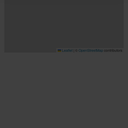
Leaflet
|
©
OpenStreetMap
contributors
Bra att veta
Bra att veta
Hållbarhet
Press och media