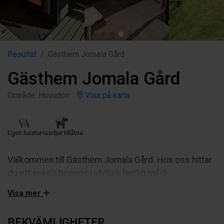
Resultat
Gästhem Jomala Gård
Gästhem Jomala Gård
Område: Huvudön
Visa på karta
Egen bastu
Husdjur tillåtna
Välkommen till Gästhem Jomala Gård. Hos oss hittar
du ett enkelt boende i idyllisk lantlig miljö.
Här övernattar du med Jomalaviken runt knuten tillika
Visa mer
som du bara har 10 min bilavstånd till Mariehamn. Vår
vision är att erbjuda enkel, men mysig övernattning i
BEKVÄMLIGHETER