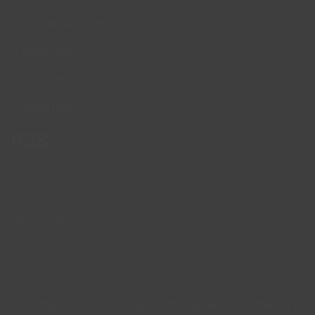
Aktuell reseinformation
Planera resan
Boka resan
Tillgänglighet
B2B
Möten och konferenser
Travel trade
Cruise
Site produced by
Visit Group
with
Citybreak™ Information &