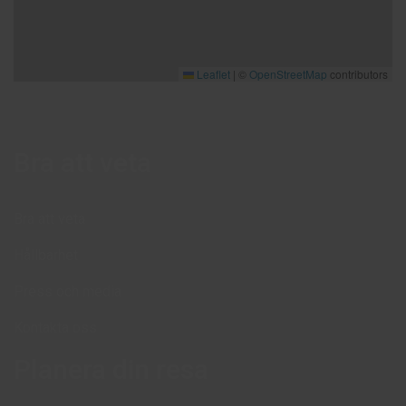
Leaflet
|
©
OpenStreetMap
contributors
Bra att veta
Bra att veta
Hållbarhet
Press och media
Kontakta oss
Planera din resa