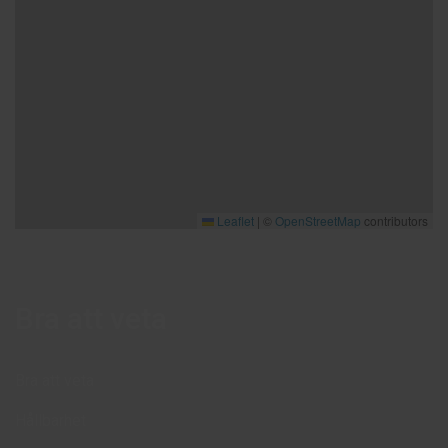
Leaflet
|
©
OpenStreetMap
contributors
Bra att veta
Bra att veta
Hållbarhet