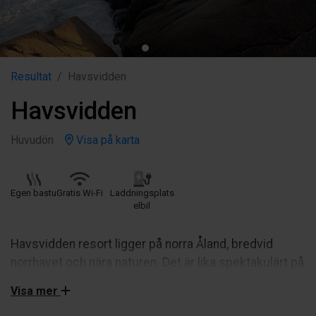
Resultat
Havsvidden
Havsvidden
Huvudön
Visa på karta
Egen bastu
Gratis Wi-Fi
Laddningsplats
elbil
Havsvidden resort ligger på norra Åland, bredvid
norrhavet och nära naturen. Det är lika spektakulärt på
sommaren som på vintern.
Visa mer