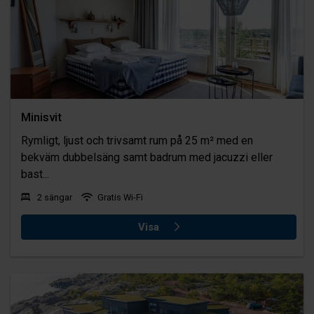
natursköna vyerna som omger oss. På Havsvidden Resort
är du garanterad en oförglömlig upplevelse där du kan
koppla av och uppleva den fantastiska naturen i sin fulla
prakt.
Minisvit
Rymligt, ljust och trivsamt rum på 25 m² med en
bekväm dubbelsäng samt badrum med jacuzzi eller
bast...
2 sängar
Gratis Wi-Fi
Visa