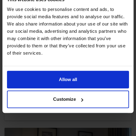
We use cookies to personalise content and ads, to
provide social media features and to analyse our traffic.
We also share information about your use of our site with
our social media, advertising and analytics partners who
may combine it with other information that you’ve
provided to them or that they’ve collected from your use
of their services.
Glamping-tält
Tälten är designade för två personer och erbjuder gott
Allow all
om plats med sina 20 m². Tack vare det krafti...
2 sängar
Customize
Visa