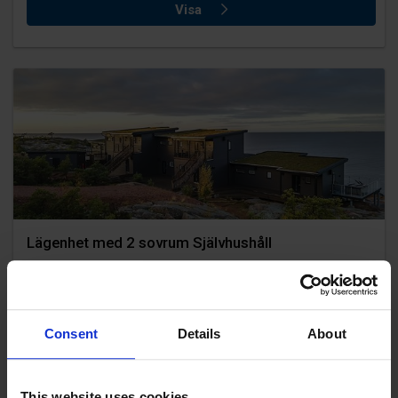
Visa
Lägenhet med 2 sovrum Självhushåll
Lägenhet till självhushåll under perioder då hotell,
reception, restaurang & poolhus håller stängt. ...
4 sängar
Egen bastu
Gratis Wi-Fi
Consent
Details
About
Visa
This website uses cookies