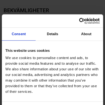
BEKVÄMLIGHETER
Kapacitet
Antal bäddar:
2
Consent
Details
About
Faciliteter
This website uses cookies
Kylskåp
We use cookies to personalise content and ads, to
provide social media features and to analyse our traffic.
We also share information about your use of our site with
our social media, advertising and analytics partners who
OM
may combine it with other information that you’ve
provided to them or that they’ve collected from your use
Våra rymliga och bekväma dubbelrum är inredda med
of their services.
parkettgolv, dubbelsäng, bäddsoffa, skrivbord och fåtölj. I
rummen finns badrum med dusch, 3 rum med badkar.