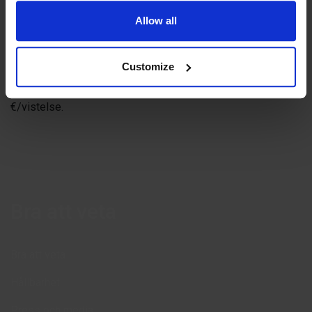
Rumsstorleken är 20 m2.
Allow all
Dubbelrummen är utrustade med 32”/42” tv, garderob och
bagagebänk. Här finns även ett litet kylskåp och
vattenkokare för kaffe eller te. Alla dubbelrum har plats för
Customize
babysäng eller ett-två barn i bäddsoffa.
Husdjur är välkomna vid förfrågan mot en avgift på 23
€/vistelse.
Bra att veta
Bra att veta
Hållbarhet
Press och media