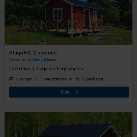
Stuga H2, 2 personer
Huvudön
Visa på karta
Liten mysig stuga med egen bastu.
2 sängar
Kvadratmeter: 18
Egen bastu
Visa