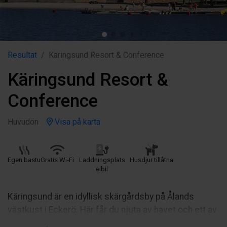
Resultat
Käringsund Resort & Conference
Käringsund Resort &
Conference
Huvudön
Visa på karta
Egen bastu
Gratis Wi-Fi
Laddningsplats
Husdjur tillåtna
elbil
Käringsund är en idyllisk skärgårdsby på Ålands
västkust i Eckerö. Här får du njuta av havet och ett av
Östersjöns vackraste landskap samtidigt som du