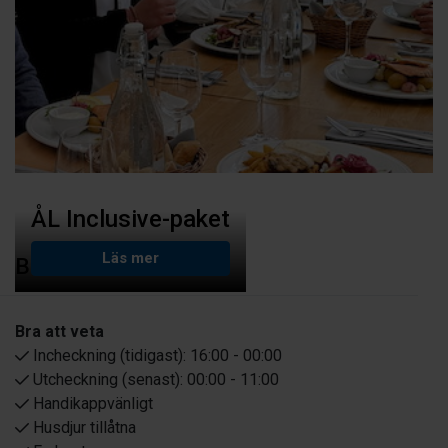
ÅL Inclusive-paket
Läs mer
BEKVÄMLIGHETER
Bra att veta
Incheckning (tidigast):
16:00 - 00:00
Utcheckning (senast):
00:00 - 11:00
Handikappvänligt
Husdjur tillåtna