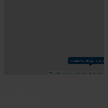
Strandby Villa 4-5, 7 perso
Leaflet
|
©
OpenStreetMap
contributors
Bra att veta