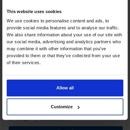
2 sängar
Kvadratmeter: 24
Egen bastu
This website uses cookies
Visa
We use cookies to personalise content and ads, to
provide social media features and to analyse our traffic.
We also share information about your use of our site with
our social media, advertising and analytics partners who
may combine it with other information that you’ve
provided to them or that they’ve collected from your use
of their services.
Allow all
Sovstuga 1–10, 4 personer
Huvudön
Visa på karta
Customize
Liten övernattningsstuga på campingen.
4 sängar
Kvadratmeter: 11