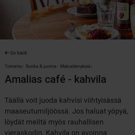
Go back
Toiminta
Ruoka & juoma
Makuelämyksiä
Amalias café - kahvila
Täällä voit juoda kahvisi viihtyisässä
maaseutumiljöössä. Jos haluat yöpyä,
löydät meiltä myös rauhallisen
vieraskodin. Kahvila on avoinna