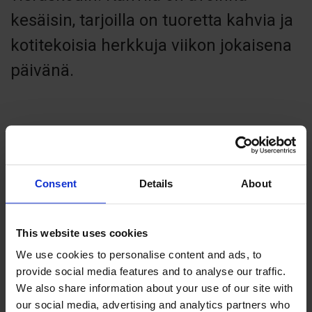
kesäisin, tarjoilla on tuoretta kahvia ja
kotitekoisia herkkuja viikon jokaisena
päivänä.
Contact info
Consent
Details
About
+358 4570034000
amalia@aland.net
Visit website
This website uses cookies
External links
We use cookies to personalise content and ads, to
Lemlandsvägen 1865 , 22610 Lemland
provide social media features and to analyse our traffic.
We also share information about your use of our site with
our social media, advertising and analytics partners who