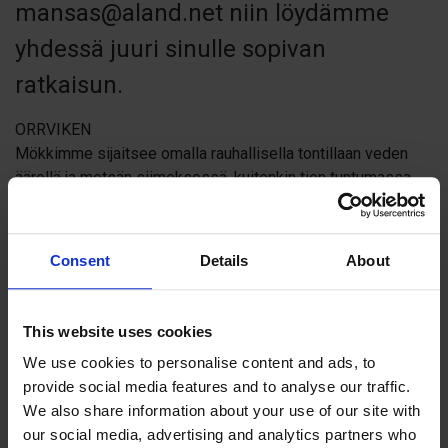
mansas@aland.net
niin löydämme
yhdessä juuri sinulle sopivan
ratkaisun.
ORRVIKEN
Mökkimme sijaitsee omalla rauhallisella tontillaan veden
äärellä ja metsän siimeksessä, kuitenkin tien tuntumassa.
Mökissä on avoin olohuone-keittiö, 2 makuuhuonetta (5
vuodetta), parvi (lisävuoteita), takka, wc, suihku,
puulämmitteinen sauna, 2 terassia. Nykyaikaisessa
Consent
Details
About
keittiössä myös tiskikone. Soutuvene, kalastus ja grillitupa.
Read more
Tämän mökin minimivarausaika on kolme yötä. Kotieläimet
This website uses cookies
eivät ole sallittuja.
We use cookies to personalise content and ads, to
provide social media features and to analyse our traffic.
TORPET-ALUE
We also share information about your use of our site with
2 mökkiä 3 hehtaarin suuruisella niitty-metsäalueella (50–
Contact info
our social media, advertising and analytics partners who
100 m etäisyydellä toisistaan; ei mökkikylä). Kummassakin