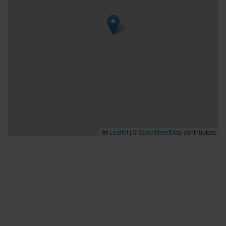
Leaflet
|
©
OpenStreetMap
contributors
Bra att veta
Bra att veta