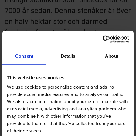
7000 år sedan. Denna stenåker är över
en halv hektar stor och därmed
fridlyst. Efter stenåkern börjar
nedstigningen tillbaka genom
bergsklyftan. Du kan också välja att
Consent
Details
About
vika tillbaka till rastplatsen och njuta
av en picknick vid utsiktstornet. Njut
This website uses cookies
av naturen!
We use cookies to personalise content and ads, to
provide social media features and to analyse our traffic.
We also share information about your use of our site with
Ta bara bilder, lämna bara fotspår.
our social media, advertising and analytics partners who
may combine it with other information that you’ve
Upplev grottan, långväga utsikt, forntida lämningar.
provided to them or that they’ve collected from your use
of their services.