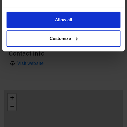
Terräng: Bergigt. OBS! Våta berg kan vara hala.
Markering: Stolpar med vitmålade toppar.
Allow all
Ladda ner pdf här
Customize
Contact info
Visit website
+
−