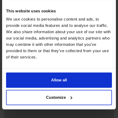
en miljöstation med källsortering.
This website uses cookies
Öns café erbjuder hembakat och enklare maträtter samt
We use cookies to personalise content and ads, to
serverar öl och vin.
Contact info
provide social media features and to analyse our traffic.
We also share information about your use of our site with
+358 18 54028
Antal båtplatser: 60
our social media, advertising and analytics partners who
rodhamn@segel.ax
Förtöjning: boj-brygga
may combine it with other information that you’ve
Visit website
provided to them or that they’ve collected from your use
Öppet sommartid.
Externa länkar
of their services.
Rödhamn , 22610 Lemland
Allow all
+
Customize
−