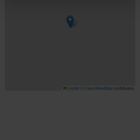
Leaflet
|
©
OpenStreetMap
contributors
Bra att veta