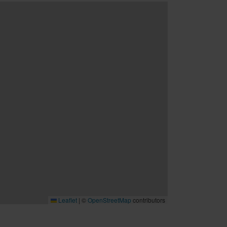
Leaflet
|
©
OpenStreetMap
contributors