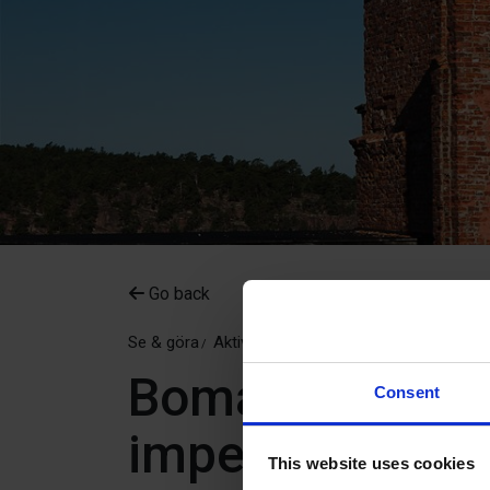
Go back
Se & göra
Aktiviteter
Bomarsund 4,2 
Consent
imperiets utpos
This website uses cookies