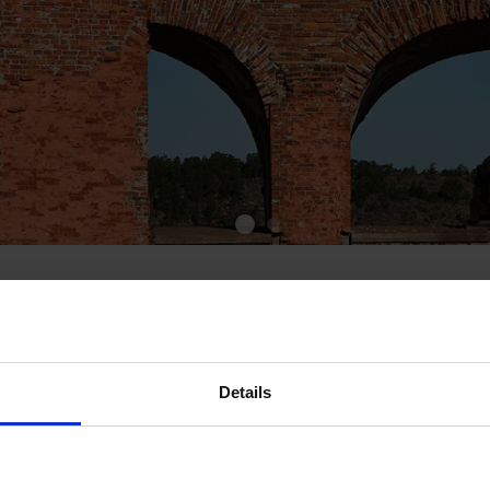
km – det ryska
Details
t