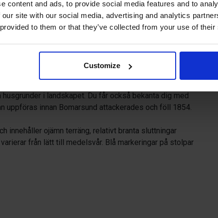
e content and ads, to provide social media features and to analy
 our site with our social media, advertising and analytics partn
varierande natur- och kulturlandskap
 provided to them or that they’ve collected from your use of their
tsplatser. Längs vandringen får du
historia, de ryska militära
Customize
n i anslutning till dessa.
husgrunder i landskapet. Du får också bekanta dig med
nn uppföras innan Bomarsund attackerades och föll 1854.
h innehåller ojämn terräng, relativt branta sluttningar
ierar från lätt till medelsvår. Blå markeringar på stolpar
r.