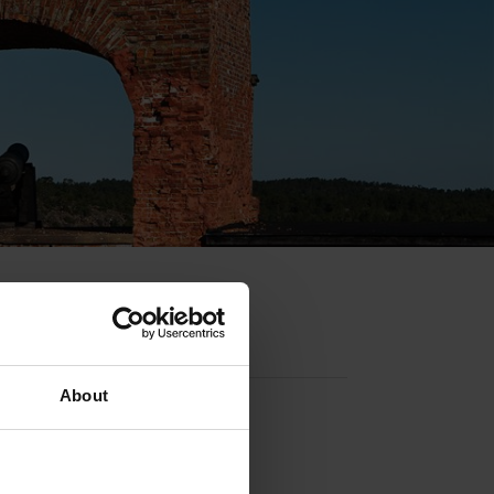
Contact info
About
Externa länkar