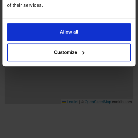
of their services.
Allow all
Customize
Leaflet
|
©
OpenStreetMap
contributors