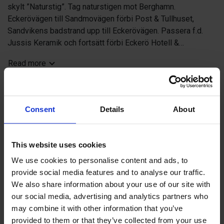
skylt ”Naturstig”. Tag naturstigen mot Berghamn.
Eckerövägen till Sandmovägen förbi Post & Tullhuset,
Sandvikens badstrand upp till Eckerövägen. Passera f.d.
Jussis Keramik och fortsätt förbi Eckerö Hotell &
Restaurang. Gå förbi Eckeröhallen och Curlinghallen.
Read more
Se & Göra samt Vattenhål
1 Jakt & Fiskemuseum
Consent
Details
About
2 Post & Tullhuset, Postrotemuseum
3 Sandvikens badstrand och klippbad
Contact info
4 Havsbandet Pensionat (f.d. Hotell Elvira)
This website uses cookies
Externa länkar
5 Eckerö Hotell
We use cookies to personalise content and ads, to
7 Leklandet med café, Curlinghallen
provide social media features and to analyse our traffic.
8 Viltsafari
We also share information about your use of our site with
9 Café & Pub Bodegan vid gästhamnen
our social media, advertising and analytics partners who
+
may combine it with other information that you’ve
−
provided to them or that they’ve collected from your use